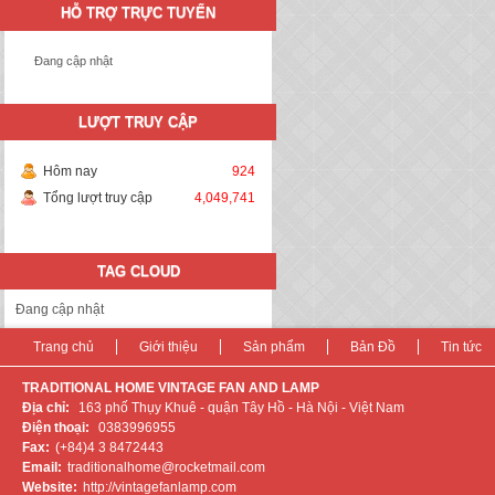
HỖ TRỢ TRỰC TUYẾN
Đang cập nhật
LƯỢT TRUY CẬP
Hôm nay
924
Tổng lượt truy cập
4,049,741
TAG CLOUD
Đang cập nhật
Trang chủ
Giới thiệu
Sản phẩm
Bản Đồ
Tin tức
TRADITIONAL HOME VINTAGE FAN AND LAMP
Địa chỉ:
163 phố Thụy Khuê - quận Tây Hồ - Hà Nội - Việt Nam
Điện thoại:
0383996955
Fax:
(+84)4 3 8472443
Email:
traditionalhome@rocketmail.com
Website:
http://vintagefanlamp.com