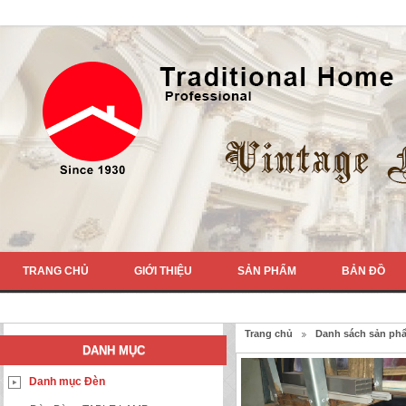
TRANG CHỦ
GIỚI THIỆU
SẢN PHẨM
BẢN ĐỒ
Trang chủ
Danh sách sản ph
DANH MỤC
Danh mục Đèn