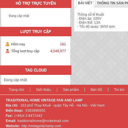
HỖ TRỢ TRỰC TUYẾN
BÀI VIẾT
THÔNG TIN SẢN 
Thông số kĩ thuật
Đang cập nhật
- Điện áp: 100V
- Điện thế: 13A
- Tốc độ quay: 3650 rpm
LƯỢT TRUY CẬP
Hôm nay
161
Tổng lượt truy cập
4,048,977
TAG CLOUD
Đang cập nhật
Trang chủ
Giới thiệu
Sản phẩm
Bản Đồ
Tin tức
TRADITIONAL HOME VINTAGE FAN AND LAMP
Địa chỉ:
163 phố Thụy Khuê - quận Tây Hồ - Hà Nội - Việt Nam
Điện thoại:
0383996955
Fax:
(+84)4 3 8472443
Email:
traditionalhome@rocketmail.com
Website:
http://vintagefanlamp.com