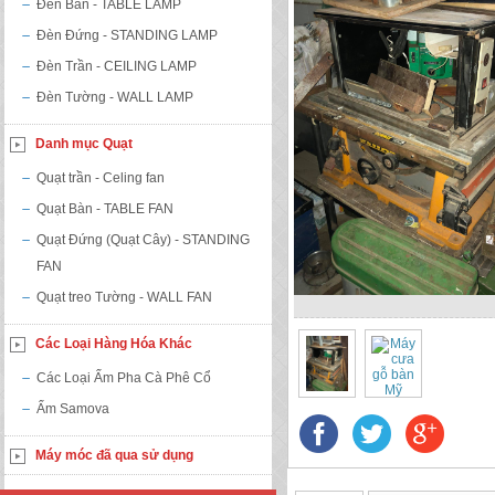
Đèn Bàn - TABLE LAMP
Đèn Đứng - STANDING LAMP
Đèn Trần - CEILING LAMP
Đèn Tường - WALL LAMP
Danh mục Quạt
Quạt trần - Celing fan
Quạt Bàn - TABLE FAN
Quạt Đứng (Quạt Cây) - STANDING
FAN
Quạt treo Tường - WALL FAN
Các Loại Hàng Hóa Khác
Các Loại Ấm Pha Cà Phê Cổ
Ấm Samova
Máy móc đã qua sử dụng