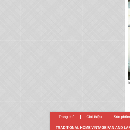
f
-
-
-
-
-
-
Trang chủ
Giới thiệu
Sản phẩm
TRADITIONAL HOME VINTAGE FAN AND LA