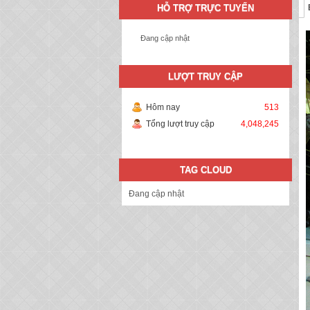
HỖ TRỢ TRỰC TUYẾN
Đang cập nhật
LƯỢT TRUY CẬP
Hôm nay
513
Tổng lượt truy cập
4,048,245
TAG CLOUD
Đang cập nhật