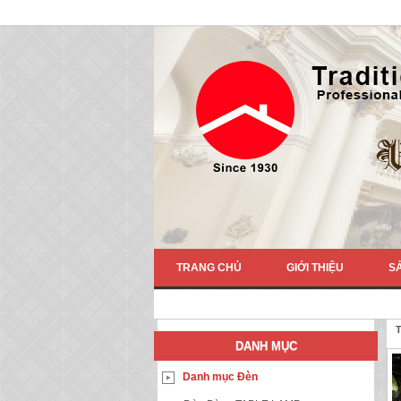
TRANG CHỦ
GIỚI THIỆU
S
T
DANH MỤC
Danh mục Đèn