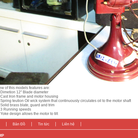
ew of this models features are:
 Dimetion 12" Blade diameter
 Cast Iron frame and motor housing
 Spring teution Oil wick system that continuously circulates oil to the motor shaft
 Solid brass blate, guard and trim
 3 Running speeds
 Yoke design allows the motor to tilt
Bản Đồ
Tin tức
Liên hệ
MP